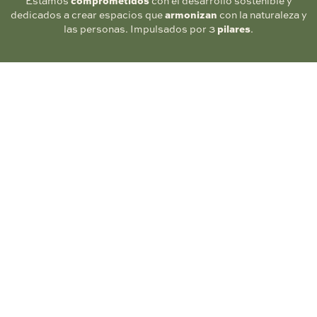
Estamos
comprometidos
con el desarrollo sostenible y
dedicados a crear espacios que
armonizan
con la naturaleza y
las personas. Impulsados por 3
pilares
.